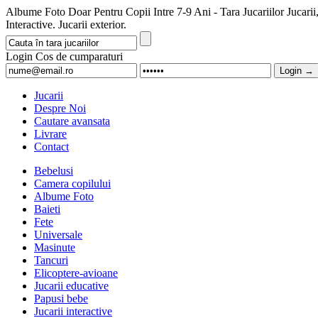
Albume Foto Doar Pentru Copii Intre 7-9 Ani - Tara Jucariilor Juca
Interactive. Jucarii exterior.
Login
Cos de cumparaturi
Jucarii
Despre Noi
Cautare avansata
Livrare
Contact
Bebelusi
Camera copilului
Albume Foto
Baieti
Fete
Universale
Masinute
Tancuri
Elicoptere-avioane
Jucarii educative
Papusi bebe
Jucarii interactive