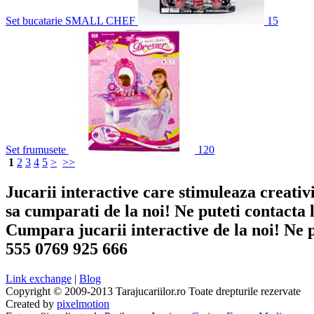
Set bucatarie SMALL CHEF
15
Set frumusete
120
1
2
3
4
5
>
>>
Jucarii interactive care stimuleaza creativ
sa cumparati de la noi! Ne puteti contacta 
Cumpara jucarii interactive de la noi! Ne 
555 0769 925 666
Link exchange
|
Blog
Copyright © 2009-2013 Tarajucariilor.ro Toate drepturile rezervate
Created by
pixelmotion