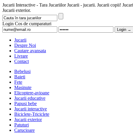
Jucarii Interactive - Tara Jucariilor Jucarii - jucarii. Jucarii copi
Jucarii exterior.
Login
Cos de cumparaturi
Jucarii
Despre Noi
Cautare avansata
Livrare
Contact
Bebelusi
Baieti
Fete
Masinute
Elicoptere-avioane
Jucarii educative
Papusi bebe
Jucarii interactive
Biciclete-Triciclete
Jucarii exterior
Patuturi
Carucioare