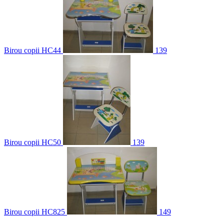
Birou copii HC44
139
Birou copii HC50
139
Birou copii HC825
149