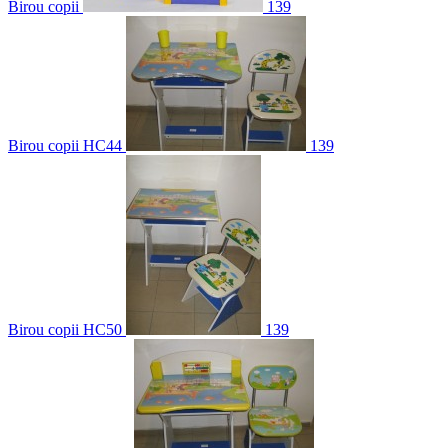
Birou copii
139
Birou copii HC44
139
Birou copii HC50
139