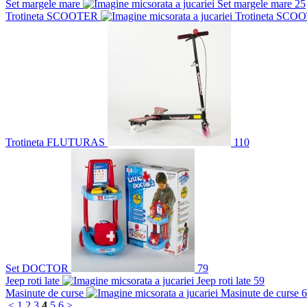
Set margele mare
25
Trotineta SCOOTER
Trotineta FLUTURAS
110
Set DOCTOR
79
Jeep roti late
59
Masinute de curse
6
<
1
2
3
4
5
6
>