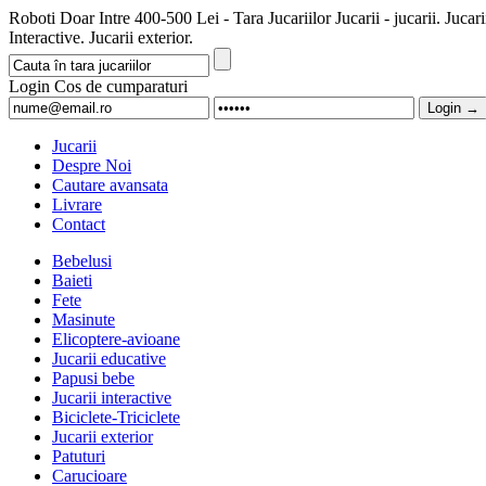
Roboti Doar Intre 400-500 Lei - Tara Jucariilor Jucarii - jucarii. 
Interactive. Jucarii exterior.
Login
Cos de cumparaturi
Jucarii
Despre Noi
Cautare avansata
Livrare
Contact
Bebelusi
Baieti
Fete
Masinute
Elicoptere-avioane
Jucarii educative
Papusi bebe
Jucarii interactive
Biciclete-Triciclete
Jucarii exterior
Patuturi
Carucioare